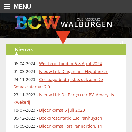
MENU
Nieuws
06-04-2024 -
Weekend Londen 6-8 April 2024
01-03-2024 -
Nieuw Lid: Dingemans Hypotheken
24-11-2023 -
Geslaagd bedrijfsbezoek aan De
Smaakcateraar 2.0
23-11-2023 -
Nieuw Lid: De Bergakker BV, Amaryllis
Kwekerij.
18-07-2023 -
Bijeenkomst 5 juli 2023
06-12-2022 -
Boekpresentatie Luc Panhuysen
16-09-2022 -
Bijeenkomst Fort Pannerden, 14