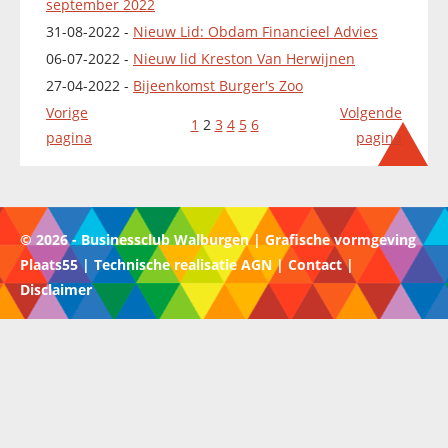
september 2022
31-08-2022 -
Nieuw Lid: Obdam Financieel Advies
06-07-2022 -
Nieuw lid Kreston Van Herwijnen
27-04-2022 -
Bijeenkomst Burger's Zoo
Vorige
Volgende
1
2
3
4
5
6
pagina
pagina
© 2026 - Businessclub Walburgen | Grafische vormgeving
Plaats55 | Technische realisatie AGN |
Contact
|
Disclaimer