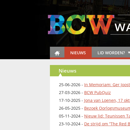
NIEUWS
LID WORDEN?
Nieuws
25-06-2026 -
In Memoriam: Ger Joos
27-03-2026 -
BCW PubQuiz
17-10-2025 -
Jona van Loenen, 17 ok
26-05-2025 -
Bezoek Oorlogsmuseu
05-11-2024 -
Nieuw lid: Teunissen T
23-10-2024 -
De strijd om ”The Red 