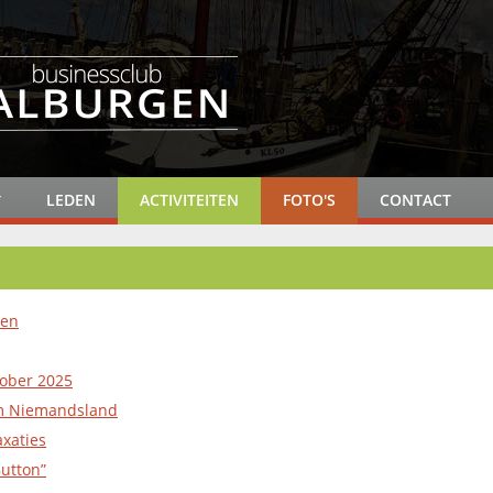
LEDEN
ACTIVITEITEN
FOTO'S
CONTACT
ten
tober 2025
m Niemandsland
axaties
Button”