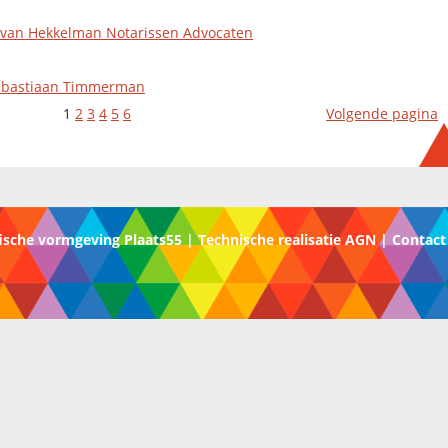
l van Hekkelman Notarissen Advocaten
Sebastiaan Timmerman
1
2
3
4
5
6
Volgende pagina
ische vormgeving Plaats55 | Technische realisatie AGN |
Contact